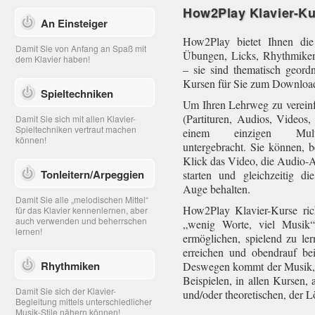
How2Play Klavier-K
An Einsteiger
How2Play bietet Ihnen die
Damit Sie von Anfang an Spaß mit
Übungen, Licks, Rhythmiken
dem Klavier haben!
– sie sind thematisch geor
Kursen für Sie zum Download
Spieltechniken
Um Ihren Lehrweg zu vereinfa
(Partituren, Audios, Videos,
Damit Sie sich mit allen Klavier-
Spieltechniken vertraut machen
einem einzigen Mult
können!
untergebracht. Sie können, b
Klick das Video, die Audio-
Tonleitern/Arpeggien
starten und gleichzeitig di
Auge behalten.
Damit Sie alle „melodischen Mittel“
How2Play Klavier-Kurse ric
für das Klavier kennenlernen, aber
auch verwenden und beherrschen
„wenig Worte, viel Musik“
lernen!
ermöglichen, spielend zu ler
erreichen und obendrauf b
Rhythmiken
Deswegen kommt der Musik, 
Beispielen, in allen Kursen,
Damit Sie sich der Klavier-
und/oder theoretischen, der L
Begleitung mittels unterschiedlicher
Musik-Stile nähern können!