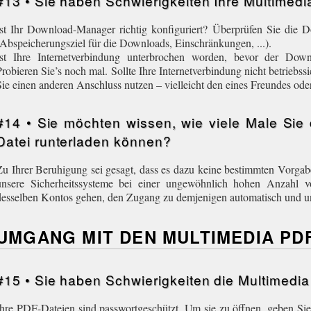
#13 • Sie haben Schwierigkeiten Ihre Multimed
Ist Ihr Download-Manager richtig konfiguriert? Überprüfen Sie die 
(Abspeicherungsziel für die Downloads, Einschränkungen, ...).
Ist Ihre Internetverbindung unterbrochen worden, bevor der Dow
Probieren Sie’s noch mal. Sollte Ihre Internetverbindung nicht betriebss
Sie einen anderen Anschluss nutzen – vielleicht den eines Freundes oder
#14 • Sie möchten wissen, wie viele Male Sie
Datei runterladen können?
Zu Ihrer Beruhigung sei gesagt, dass es dazu keine bestimmten Vorgaben
unsere Sicherheitssysteme bei einer ungewöhnlich hohen Anzahl 
desselben Kontos gehen, den Zugang zu demjenigen automatisch und u
UMGANG MIT DEN MULTIMEDIA PD
#15 • Sie haben Schwierigkeiten die Multimedi
Ihre PDF-Dateien sind passwortgeschützt. Um sie zu öffnen, geben Sie