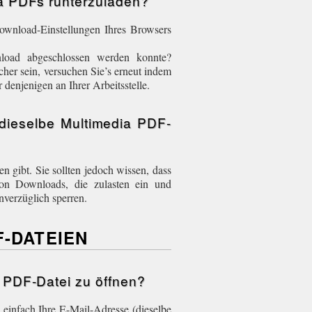
ia PDFs runterzuladen?
Download-Einstellungen Ihres Browsers
nload abgeschlossen werden konnte?
icher sein, versuchen Sie’s erneut indem
 denjenigen an Ihrer Arbeitsstelle.
 dieselbe Multimedia PDF-
 gibt. Sie sollten jedoch wissen, dass
von Downloads, die zulasten ein und
nverzüglich sperren.
F-DATEIEN
a PDF-Datei zu öffnen?
 einfach Ihre E-Mail-Adresse (dieselbe