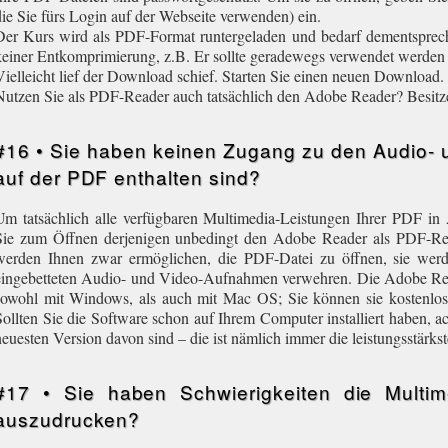
die Sie fürs Login auf der Webseite verwenden) ein.
Der Kurs wird als PDF-Format runtergeladen und bedarf dementsprech
keiner Entkomprimierung, z.B. Er sollte geradewegs verwendet werden
Vielleicht lief der Download schief. Starten Sie einen neuen Download.
Nutzen Sie als PDF-Reader auch tatsächlich den Adobe Reader? Besitz
#16 • Sie haben keinen Zugang zu den Audio- 
auf der PDF enthalten sind?
Um tatsächlich alle verfügbaren Multimedia-Leistungen Ihrer PDF 
Sie zum Öffnen derjenigen unbedingt den Adobe Reader als PDF-Re
werden Ihnen zwar ermöglichen, die PDF-Datei zu öffnen, sie we
eingebetteten Audio- und Video-Aufnahmen verwehren. Die Adobe Read
sowohl mit Windows, als auch mit Mac OS; Sie können sie kostenlos,
Sollten Sie die Software schon auf Ihrem Computer installiert haben, ac
neuesten Version davon sind – die ist nämlich immer die leistungsstärks
#17 • Sie haben Schwierigkeiten die Multim
auszudrucken?