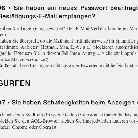
#6 • Sie haben ein neues Passwort beantrag
Bestätigungs-E-Mail empfangen?
Haben Sie lange genug gewartet? Der E-Mail-Verkehr könnte im Mom
ein.
Haben Sie überprüft, ob die Mail nicht irrtümlicherweise im Spamfilter g
Bestimmte Anbieter (Hotmail, Msn, Live, u.a.) blockieren automatisier
Quelle! Erneuern Sie in diesem Fall Ihren Antrag ... vielleicht klappt’
drittes Mal zu versuchen!)
Sollten all diese Lösungsvorschläge wider Erwarten nicht helfen, kontak
SURFEN
#7 • Sie haben Schwierigkeiten beim Anzeigen
Aktualisieren Sie Ihren Browser. Die letzte Version ist immer die leistun
Meiden Sie den AOL-Browser, ziehen Sie ihm jedweden anderen vor - o
Safari, Chrome oder Opera ist.